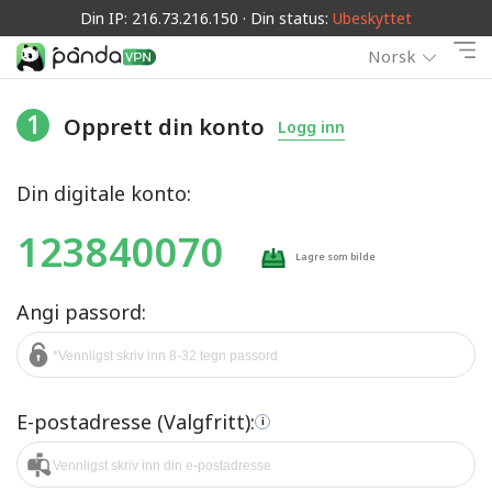
Din IP: 216.73.216.150 · Din status:
Ubeskyttet
Norsk
1
Opprett din konto
Logg inn
Din digitale konto:
123840070
Lagre som bilde
Angi passord:
E-postadresse (Valgfritt):
i