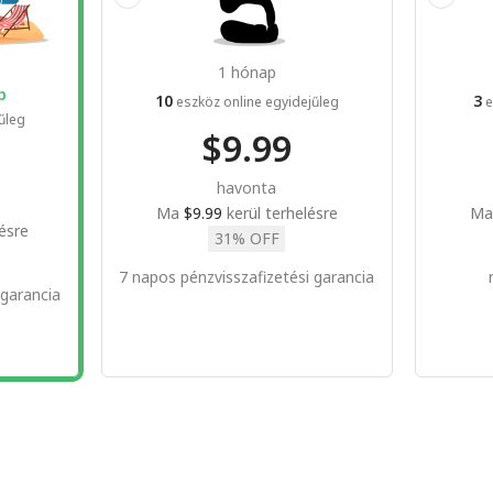
1 hónap
p
10
3
eszköz online egyidejűleg
e
űleg
$9.99
havonta
Ma
$9.99
kerül terhelésre
M
ésre
31% OFF
7 napos pénzvisszafizetési garancia
 garancia