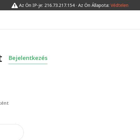
Az Ön IP-je: 216.73.217.154 · Az Ön Állapota:
Védtelen
t
Bejelentkezés
ként