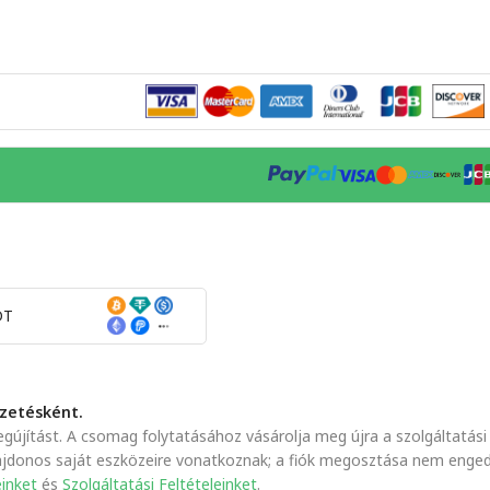
DT
izetésként.
újítást. A csomag folytatásához vásárolja meg újra a szolgáltatási 
lajdonos saját eszközeire vonatkoznak; a fiók megosztása nem enged
einket
és
Szolgáltatási Feltételeinket
.