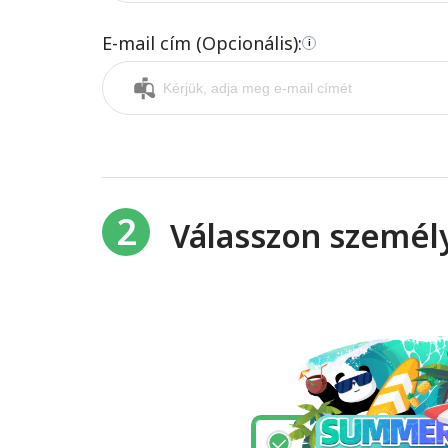
E-mail cím (Opcionális):
i
2
Válasszon személ