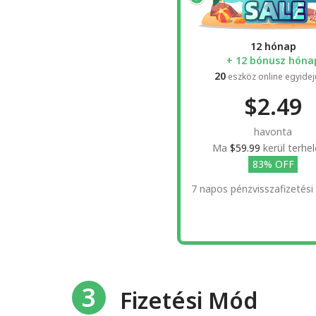
12 hónap
+ 12 bónusz hóna
20
eszköz online egyidej
$2.49
havonta
Ma
$59.99
kerül terhel
83% OFF
7 napos pénzvisszafizetési
3
Fizetési Mód