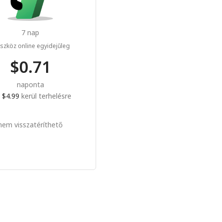
7 nap
szköz online egyidejűleg
$0.71
naponta
a
$4.99
kerül terhelésre
nem visszatéríthető