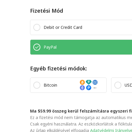
Fizetési Mód
Debit or Credit Card
PayPal
Egyéb fizetési módok:
Bitcoin
US
Ma $59.99 összeg kerül felszámításra egyszeri f
Ez a fizetési mód nem támogatja az automatikus meg
Csak egyéni használatra. Az eszközkorlátok a fióktu
Az űrlap elküldésével elfogadja
Adatvédelmi Irányelv