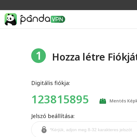
1
Hozza létre Fiókjá
Digitális fiókja:
123815895
Mentés Kép
Jelszó beállítása: