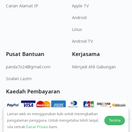
Carian Alamat IP
Apple TV
Android
Linux
Android TV
Pusat Bantuan
Kerjasama
panda7x24@gmail.com
Menjadi Ahli Gabungan
Soalan Lazim
Kaedah Pembayaran
Laman web ini menggunakan kuki untuk meningkatkan
pengalaman pengguna. Untuk mengetahui lebih lanjut,
Terima
sila semak
Dasar Privasi
kami.
© 2026 MOPUBI LIMITED. All rights reserved.