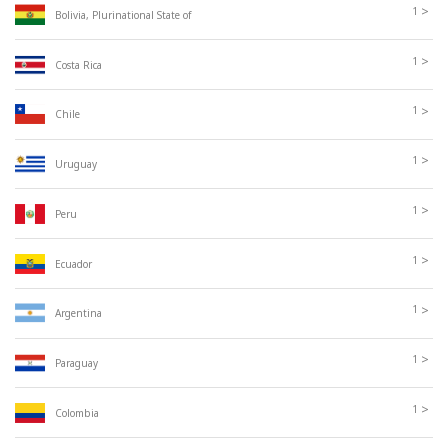
>
1
Bolivia, Plurinational State of
>
1
Costa Rica
>
1
Chile
>
1
Uruguay
>
1
Peru
>
1
Ecuador
>
1
Argentina
>
1
Paraguay
>
1
Colombia