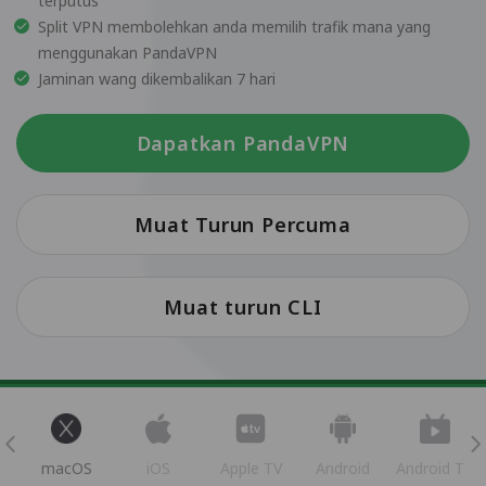
terputus
Split VPN membolehkan anda memilih trafik mana yang
menggunakan PandaVPN
Jaminan wang dikembalikan 7 hari
Dapatkan PandaVPN
Muat Turun Percuma
Muat turun CLI
s
macOS
iOS
Apple TV
Android
Android TV