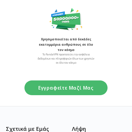
Χρησιμοποιείται από δεκάδες
εκατομμύρια ανθρώπους σε όλο
τον κόσμο
Το PandaVPN προστατεύει την ασφάλεια
δεδομένων και πληροφοριών όλων των χρηστών
σε όλο τον κόσμο
Εγγραφείτε Μαζί Μας
Σχετικά με Εμάς
Λήψη