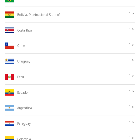
>
1
Bolivia, Plurinational State of
>
1
Costa Rica
>
1
Chile
>
1
Uruguay
>
1
Peru
>
1
Ecuador
>
1
Argentina
>
1
Paraguay
>
1
Colombia