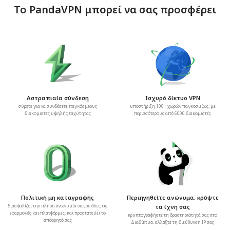
Το PandaVPN μπορεί να σας προσφέρει
Αστραπιαία σύνδεση
Ισχυρό δίκτυο VPN
σύρετε για να συνδέσετε παγκόσμιους
υποστήριξη 100+ χωρών παγκοσμίως, με
διακομιστές υψηλής ταχύτητας
περισσότερους από 6000 διακομιστές
Πολιτική μη καταγραφής
Περιηγηθείτε ανώνυμα, κρύψτε
διασφαλίζει την πλήρη ανωνυμία σας σε όλες τις
τα ίχνη σας
εφαρμογές και πλατφόρμες, και προστατεύει το
κρυπτογραφήστε τη δραστηριότητά σας στο
απόρρητό σας
Διαδίκτυο, αλλάξτε τη διεύθυνση IP σας