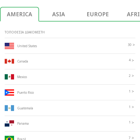
AMERICA
ASIA
EUROPE
AFR
ΤΟΠΟΘΕΣΙΑ ΔΙΑΚΟΜΙΣΤΗ
>
30
United States
>
4
Canada
>
2
Mexico
>
1
Puerto Rico
>
1
Guatemala
>
1
Panama
>
7
Brazil