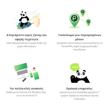
Απεριόριστο εύρος ζώνης και
Ξεκλείδωμα γεω-περιορισμένων
υψηλή ταχύτητα
μέσων
κάντε πραγματικότητα το χωρίς buffer και
από βίντεο streaming έως κοινωνικά δίκτυα, το
χωρίς καθυστέρηση
PandaVPN μπορεί να χρησιμοποιηθεί
οπουδήποτε
Για πολλαπλές συσκευές
Εγγύηση υπηρεσίας
διαθέσιμο σε Android, iOS, Windows, Mac,
έχουμε εγγύηση επιστροφής χρημάτων 7
Linux και Android TV
ημερών, παρέχουμε παγκόσμια τεχνική
υποστήριξη