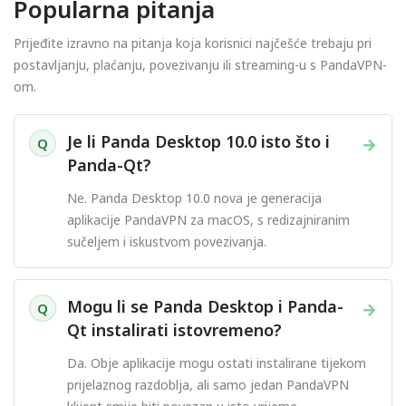
Popularna pitanja
Prijeđite izravno na pitanja koja korisnici najčešće trebaju pri
postavljanju, plaćanju, povezivanju ili streaming-u s PandaVPN-
om.
Je li Panda Desktop 10.0 isto što i
→
Q
Panda-Qt?
Ne. Panda Desktop 10.0 nova je generacija
aplikacije PandaVPN za macOS, s redizajniranim
sučeljem i iskustvom povezivanja.
Mogu li se Panda Desktop i Panda-
→
Q
Qt instalirati istovremeno?
Da. Obje aplikacije mogu ostati instalirane tijekom
prijelaznog razdoblja, ali samo jedan PandaVPN