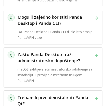
klijent smije biti povezan u isto vrijeme.
Mogu li zajedno koristiti Panda
→
Q
Desktop i Panda CLI?
Da. Panda Desktop i Panda CLI dijele isto stanje
PandaVPN veze.
Zašto Panda Desktop traži
→
Q
administratorsko dopuštenje?
macOS zahtijeva administratorsko odobrenje za
instalaciju i upravljanje mrežnom uslugom
PandaVPN.
Trebam li prvo deinstalirati Panda-
→
Q
Qt?