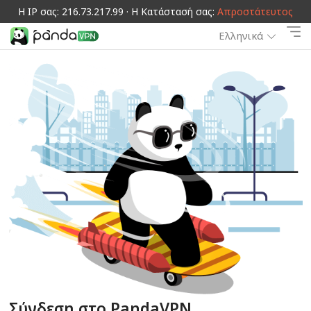
Η IP σας: 216.73.217.99 · Η Κατάστασή σας:
Απροστάτευτος
Ελληνικά
Σύνδεση στο PandaVPN