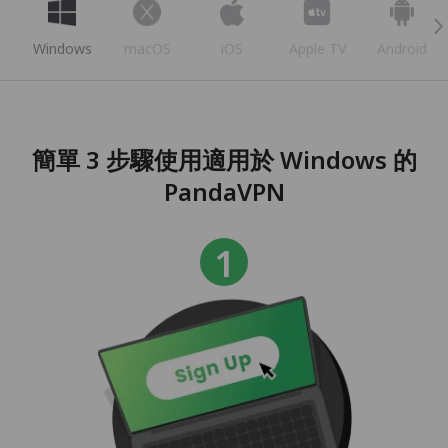
Windows
macOS
iOS
Apple TV
Android
簡單 3 步驟使用適用於 Windows 的
PandaVPN