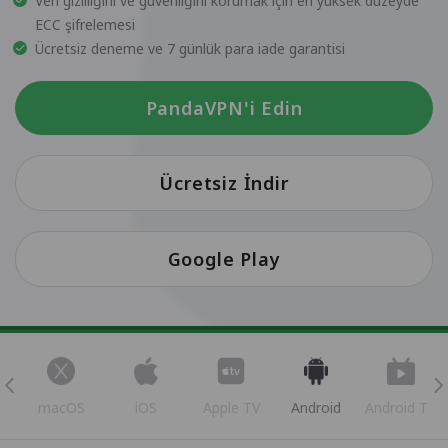
Veri gizliliğini ve güvenliğini korumak için en yüksek düzeyde
ECC şifrelemesi
Ücretsiz deneme ve 7 günlük para iade garantisi
PandaVPN'i Edin
Ücretsiz İndir
Google Play
s
macOS
iOS
Apple TV
Android
Android TV