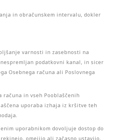
šanja in obračunskem intervalu, dokler
ljšanje varnosti in zasebnosti na
 nespremljan podatkovni kanal, in sicer
nega Osebnega računa ali Poslovnega
a računa in vseh Pooblaščenih
laščena uporaba izhaja iz kršitve teh
nodaja.
ščenim uporabnikom dovoljuje dostop do
ekinejo, omejijo ali začasno ustavijo,