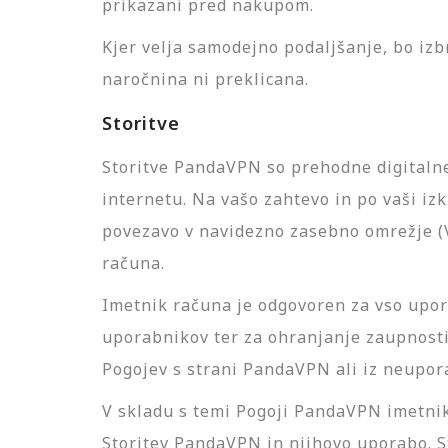
prikazani pred nakupom.
Kjer velja samodejno podaljšanje, bo izb
naročnina ni preklicana.
Storitve
Storitve PandaVPN so prehodne digitalne
internetu. Na vašo zahtevo in po vaši i
povezavo v navidezno zasebno omrežje (
računa.
Imetnik računa je odgovoren za vso upo
uporabnikov ter za ohranjanje zaupnosti 
Pogojev s strani PandaVPN ali iz neupor
V skladu s temi Pogoji PandaVPN imetnik
Storitev PandaVPN in njihovo uporabo. S