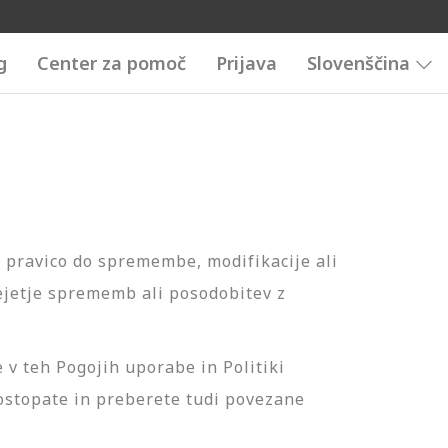
g
Center za pomoč
Prijava
Slovenščina
 pravico do spremembe, modifikacije ali
rejetje sprememb ali posodobitev z
 v teh Pogojih uporabe in Politiki
ostopate in preberete tudi povezane