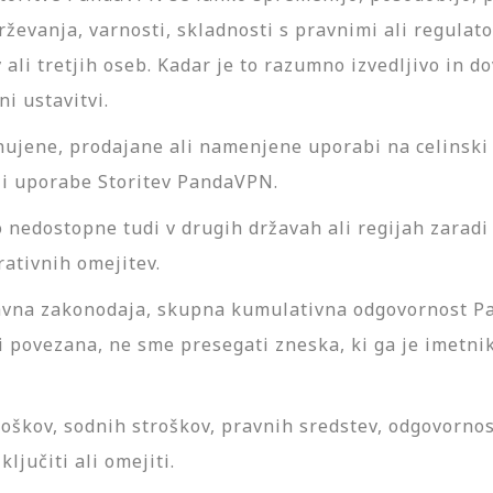
ževanja, varnosti, skladnosti s pravnimi ali regulat
ali tretjih oseb. Kadar je to razumno izvedljivo in 
i ustavitvi.
jene, prodajane ali namenjene uporabi na celinski K
li uporabe Storitev PandaVPN.
nedostopne tudi v drugih državah ali regijah zaradi 
rativnih omejitev.
javna zakonodaja, skupna kumulativna odgovornost P
mi povezana, ne sme presegati zneska, ki ga je imetn
roškov, sodnih stroškov, pravnih sredstev, odgovornos
ljučiti ali omejiti.