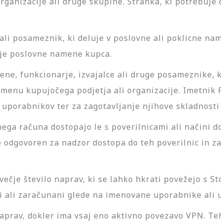
organizacije ali druge skupine. Stranka, ki potrebuje
ali posameznik, ki deluje v poslovne ali poklicne na
nje poslovne namene kupca.
ne, funkcionarje, izvajalce ali druge posameznike, k
imenu kupujočega podjetja ali organizacije. Imetnik
 uporabnikov ter za zagotavljanje njihove skladnosti 
a računa dostopajo le s poverilnicami ali načini dost
odgovoren za nadzor dostopa do teh poverilnic in z
jvečje število naprav, ki se lahko hkrati povežejo s
ani ali zaračunani glede na imenovane uporabnike ali
aprav, dokler ima vsaj eno aktivno povezavo VPN. T