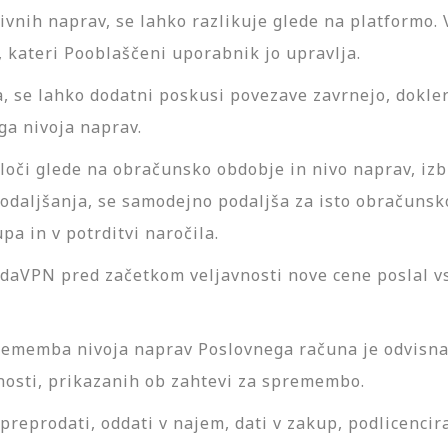
ivnih naprav, se lahko razlikuje glede na platformo.
 kateri Pooblaščeni uporabnik jo upravlja.
, se lahko dodatni poskusi povezave zavrnejo, dokler
ga nivoja naprav.
loči glede na obračunsko obdobje in nivo naprav, iz
daljšanja, se samodejno podaljša za isto obračunsko
a in v potrditvi naročila.
daVPN pred začetkom veljavnosti nove cene poslal vs
rememba nivoja naprav Poslovnega računa je odvisna
nosti, prikazanih ob zahtevi za spremembo.
reprodati, oddati v najem, dati v zakup, podlicencirati