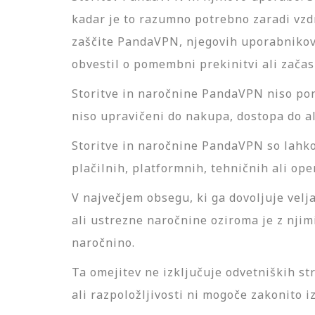
kadar je to razumno potrebno zaradi vzdr
zaščite PandaVPN, njegovih uporabnikov 
obvestil o pomembni prekinitvi ali začasn
Storitve in naročnine PandaVPN niso ponu
niso upravičeni do nakupa, dostopa do a
Storitve in naročnine PandaVPN so lahko 
plačilnih, platformnih, tehničnih ali ope
V največjem obsegu, ki ga dovoljuje vel
ali ustrezne naročnine oziroma je z nji
naročnino.
Ta omejitev ne izključuje odvetniških st
ali razpoložljivosti ni mogoče zakonito izk