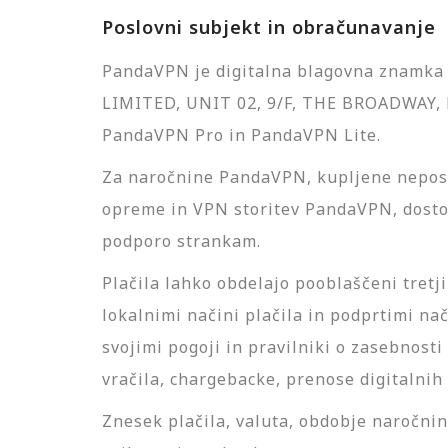
Poslovni subjekt in obračunavanje
PandaVPN je digitalna blagovna znamka 
LIMITED, UNIT 02, 9/F, THE BROADWAY,
PandaVPN Pro in PandaVPN Lite.
Za naročnine PandaVPN, kupljene nepos
opreme in VPN storitev PandaVPN, dostop
podporo strankam.
Plačila lahko obdelajo pooblaščeni tretji
lokalnimi načini plačila in podprtimi nač
svojimi pogoji in pravilniki o zasebnosti
vračila, chargebacke, prenose digitalnih 
Znesek plačila, valuta, obdobje naročni