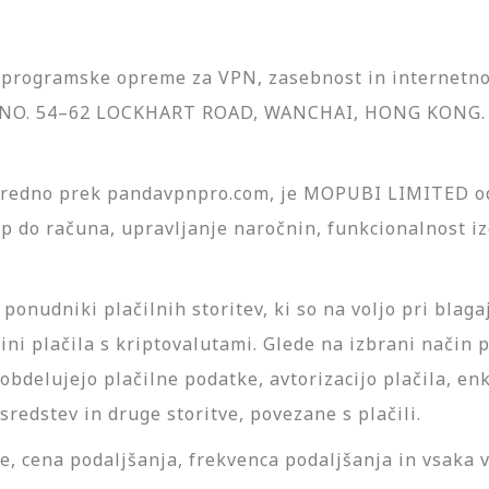
programske opreme za VPN, zasebnost in internetno
 NO. 54–62 LOCKHART ROAD, WANCHAI, HONG KONG. D
redno prek pandavpnpro.com, je MOPUBI LIMITED od
 do računa, upravljanje naročnin, funkcionalnost iz
 ponudniki plačilnih storitev, ki so na voljo pri blag
ini plačila s kriptovalutami. Glede na izbrani način p
 obdelujejo plačilne podatke, avtorizacijo plačila, e
sredstev in druge storitve, povezane s plačili.
ne, cena podaljšanja, frekvenca podaljšanja in vsaka