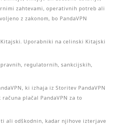
ornimi zahtevami, operativnih potreb ali
dovoljeno z zakonom, bo PandaVPN
itajski. Uporabniki na celinski Kitajski
pravnih, regulatornih, sankcijskih,
andaVPN, ki izhaja iz Storitev PandaVPN
ik računa plačal PandaVPN za to
ti ali odškodnin, kadar njihove izterjave