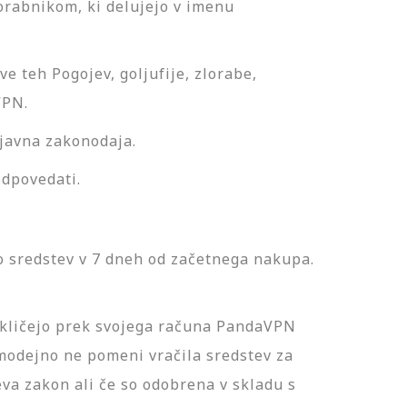
rabnikom, ki delujejo v imenu
e teh Pogojev, goljufije, zlorabe,
VPN.
eljavna zakonodaja.
odpovedati.
 sredstev v 7 dneh od začetnega nakupa.
ekličejo prek svojega računa PandaVPN
amodejno ne pomeni vračila sredstev za
eva zakon ali če so odobrena v skladu s