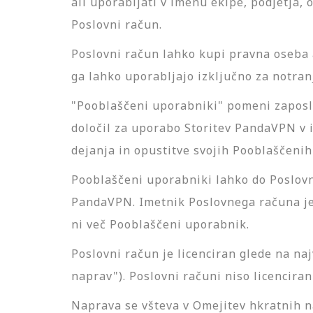
ali uporabljati v imenu ekipe, podjetja, 
Poslovni račun.
Poslovni račun lahko kupi pravna oseba 
ga lahko uporabljajo izključno za notra
"Pooblaščeni uporabniki" pomeni zaposle
določil za uporabo Storitev PandaVPN v 
dejanja in opustitve svojih Pooblaščenih
Pooblaščeni uporabniki lahko do Poslovneg
PandaVPN. Imetnik Poslovnega računa je 
ni več Pooblaščeni uporabnik.
Poslovni račun je licenciran glede na na
naprav"). Poslovni računi niso licencir
Naprava se všteva v Omejitev hkratnih n