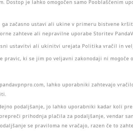
m. Dostop je lahko omogočen samo Pooblaščenim upo
a začasno ustavi ali ukine v primeru bistvene kršitv
torne zahteve ali nepravilne uporabe Storitev Panda
ni ustavitvi ali ukinitvi urejata Politika vračil in v
 pravic, ki se jim po veljavni zakonodaji ni mogoče 
pandavpnpro.com, lahko uporabniki zahtevajo vračilo
ti.
ejno podaljšanje, jo lahko uporabniki kadar koli pr
 prepreči prihodnja plačila za podaljšanje, vendar s
odaljšanje se praviloma ne vračajo, razen če to zaht