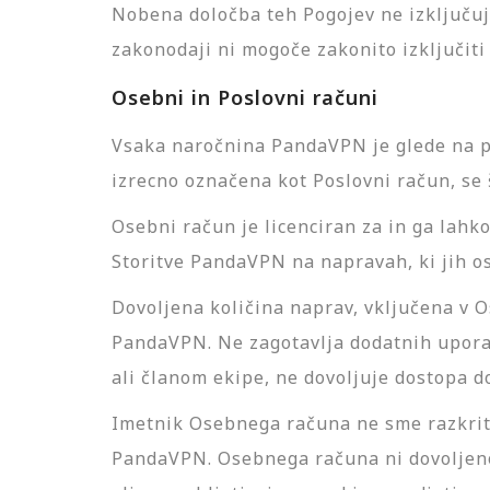
Nobena določba teh Pogojev ne izključuje
zakonodaji ni mogoče zakonito izključiti 
Osebni in Poslovni računi
Vsaka naročnina PandaVPN je glede na pa
izrecno označena kot Poslovni račun, se 
Osebni račun je licenciran za in ga lahk
Storitve PandaVPN na napravah, ki jih o
Dovoljena količina naprav, vključena v O
PandaVPN. Ne zagotavlja dodatnih uporab
ali članom ekipe, ne dovoljuje dostopa d
Imetnik Osebnega računa ne sme razkriti 
PandaVPN. Osebnega računa ni dovoljeno de