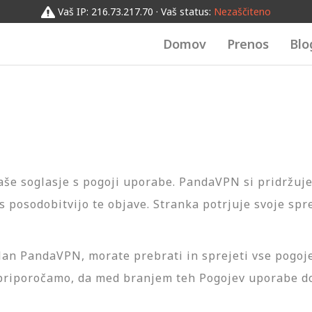
Vaš IP: 216.73.217.70 · Vaš status:
Nezaščiteno
Domov
Prenos
Blo
e soglasje s pogoji uporabe. PandaVPN si pridržuje
 posodobitvijo te objave. Stranka potrjuje svoje sp
an PandaVPN, morate prebrati in sprejeti vse pogoje
 priporočamo, da med branjem teh Pogojev uporabe d