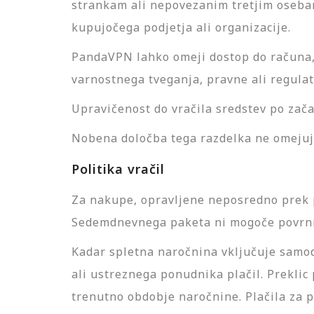
strankam ali nepovezanim tretjim oseba
kupujočega podjetja ali organizacije.
PandaVPN lahko omeji dostop do računa, g
varnostnega tveganja, pravne ali regula
Upravičenost do vračila sredstev po začas
Nobena določba tega razdelka ne omejuje
Politika vračil
Za nakupe, opravljene neposredno prek 
Sedemdnevnega paketa ni mogoče povrni
Kadar spletna naročnina vključuje samod
ali ustreznega ponudnika plačil. Preklic
trenutno obdobje naročnine. Plačila za p