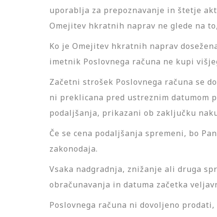
uporablja za prepoznavanje in štetje akt
Omejitev hkratnih naprav ne glede na to,
Ko je Omejitev hkratnih naprav dosežena
imetnik Poslovnega računa ne kupi višje
Začetni strošek Poslovnega računa se do
ni preklicana pred ustreznim datumom po
podaljšanja, prikazani ob zaključku nakup
Če se cena podaljšanja spremeni, bo Pan
zakonodaja.
Vsaka nadgradnja, znižanje ali druga sp
obračunavanja in datuma začetka veljav
Poslovnega računa ni dovoljeno prodati, p