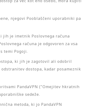
 dostop za več kot eno osebo, mora kupiti
mene, njegovi Pooblaščeni uporabniki pa
i jih je imetnik Poslovnega računa
 Poslovnega računa je odgovoren za vsa
s temi Pogoji.
opa, ki jih je zagotovil ali odobril
a odstranitev dostopa, kadar posameznik
 Storitvami PandaVPN ("Omejitev hkratnih
 uporabniške sedeže.
ehnična metoda, ki jo PandaVPN