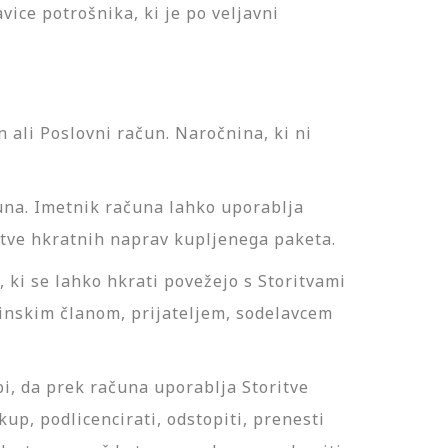
ice potrošnika, ki je po veljavni
ali Poslovni račun. Naročnina, ki ni
čuna. Imetnik računa lahko uporablja
itve hkratnih naprav kupljenega paketa.
 ki se lahko hkrati povežejo s Storitvami
žinskim članom, prijateljem, sodelavcem
bi, da prek računa uporablja Storitve
up, podlicencirati, odstopiti, prenesti