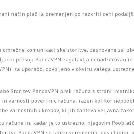
rani način plačila bremenjen po razkriti ceni podalj
 omrežne komunikacijske storitve, zasnovane za izbo
zključni presoji PandaVPN zagotavlja nenadzorovan in
VPN), za uporabo, dovoljeno v okviru vašega ustrez
rabo Storitev PandaVPN prek računa s strani imetnik
in varnosti poverilnic računa, razen kolikor nepoob
abe varnostnih ukrepov, ki jih zahteva veljavna zako
u računa in, kadar je to ustrezno, njegovim Poobla
toritve PandaVPN se lahko spremenijo, posodobijo, pr