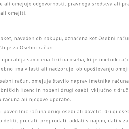
 ali omejuje odgovornosti, pravnega sredstva ali prav
ali omejiti.
ket, naveden ob nakupu, označena kot Osebni račun 
šteje za Osebni račun.
o uporablja samo ena fizična oseba, ki je imetnik ra
sebno ima v lasti ali nadzoruje, ob upoštevanju omej
sebni račun, omejuje število naprav imetnika računa,
niških licenc in nobeni drugi osebi, vključno z dru
o računa ali njegove uporabe.
poverilnic računa drugi osebi ali dovoliti drugi ose
liti, prodati, preprodati, oddati v najem, dati v zak