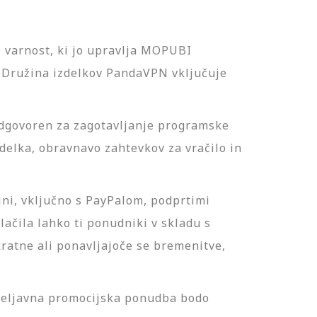
 varnost, ki jo upravlja MOPUBI
ružina izdelkov PandaVPN vključuje
govoren za zagotavljanje programske
delka, obravnavo zahtevkov za vračilo in
ajni, vključno s PayPalom, podprtimi
lačila lahko ti ponudniki v skladu s
nkratne ali ponavljajoče se bremenitve,
 veljavna promocijska ponudba bodo