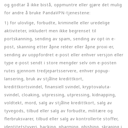
og godtar å ikke bistå, oppmuntre eller gjøre det mulig
for andre å bruke PandaVPN-tjenestene:
1) for ulovlige, forbudte, kriminelle eller uredelige
aktiviteter, inkludert men ikke begrenset til
portskanning, sending av spam, sending av opt-in e-
post, skanning etter åpne reléer eller åpne proxi-er,
sending av uoppfordret e-post eller enhver versjon eller
type e-post sendt i store mengder selv om e-posten
rutes gjennom tredjepartsservere, enhver popup-
lansering, bruk av stjålne kredittkort,
kredittkortsvindel, finansiell svindel, kryptovaluta-
svindel, cloaking, utpressing, utpressing, kidnapping,
voldtekt, mord, salg av stjålne kredittkort, salg av
tyvegods, tilbud eller salg av forbudte, militære og
flerbruksvarer, tilbud eller salg av kontrollerte stoffer,
identitetstyveri, hacking, pharming, phishing, skraping i