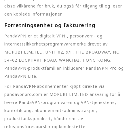
disse vilkårene for bruk, du også får tilgang til og leser
den koblede informasjonen.
Forretningsenhet og fakturering
PandaVPN er et digitalt VPN-, personvern- og
internettsikkerhetsprogramvaremerke drevet av
MOPUBI LIMITED, UNIT 02, 9/F, THE BROADWAY, NO.
54–62 LOCKHART ROAD, WANCHAI, HONG KONG.
PandaVPN-produktfamilien inkluderer PandaVPN Pro og
PandaVPN Lite.
For PandaVPN-abonnementer kjøpt direkte via
pandavpnpro.com er MOPUBI LIMITED ansvarlig for å
levere PandaVPN-programvaren og VPN-tjenestene,
kontotilgang, abonnementsadministrasjon,
produktfunksjonalitet, håndtering av
refusjonsforespørsler og kundestøtte.