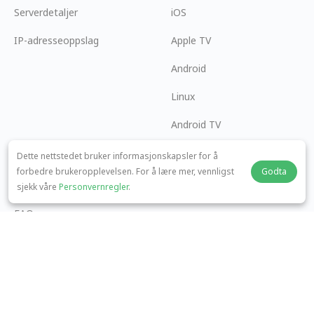
Serverdetaljer
iOS
IP-adresseoppslag
Apple TV
Android
Linux
Android TV
Hjelpesenter
Samarbeid
Dette nettstedet bruker informasjonskapsler for å
forbedre brukeropplevelsen. For å lære mer, vennligst
Godta
panda7x24@gmail.com
Bli en Affiliate
sjekk våre
Personvernregler
.
FAQ
Betalingsmetode