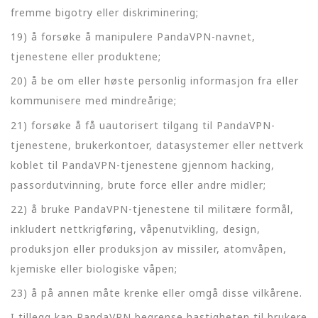
fremme bigotry eller diskriminering;
19) å forsøke å manipulere PandaVPN-navnet,
tjenestene eller produktene;
20) å be om eller høste personlig informasjon fra eller
kommunisere med mindreårige;
21) forsøke å få uautorisert tilgang til PandaVPN-
tjenestene, brukerkontoer, datasystemer eller nettverk
koblet til PandaVPN-tjenestene gjennom hacking,
passordutvinning, brute force eller andre midler;
22) å bruke PandaVPN-tjenestene til militære formål,
inkludert nettkrigføring, våpenutvikling, design,
produksjon eller produksjon av missiler, atomvåpen,
kjemiske eller biologiske våpen;
23) å på annen måte krenke eller omgå disse vilkårene.
I tillegg kan PandaVPN begrense hastigheten til brukere