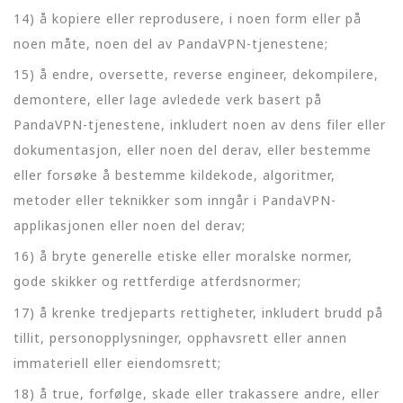
14) å kopiere eller reprodusere, i noen form eller på
noen måte, noen del av PandaVPN-tjenestene;
15) å endre, oversette, reverse engineer, dekompilere,
demontere, eller lage avledede verk basert på
PandaVPN-tjenestene, inkludert noen av dens filer eller
dokumentasjon, eller noen del derav, eller bestemme
eller forsøke å bestemme kildekode, algoritmer,
metoder eller teknikker som inngår i PandaVPN-
applikasjonen eller noen del derav;
16) å bryte generelle etiske eller moralske normer,
gode skikker og rettferdige atferdsnormer;
17) å krenke tredjeparts rettigheter, inkludert brudd på
tillit, personopplysninger, opphavsrett eller annen
immateriell eller eiendomsrett;
18) å true, forfølge, skade eller trakassere andre, eller