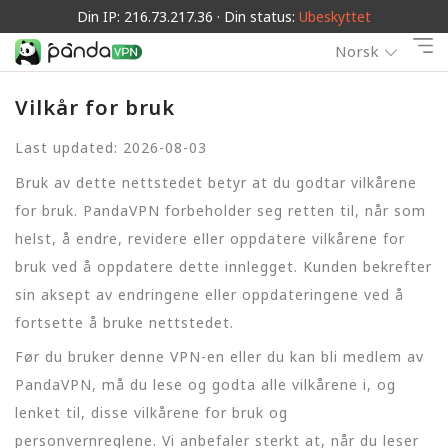
Din IP: 216.73.217.36 · Din status:
Ubeskyttet
Norsk
Vilkår for bruk
Last updated: 2026-08-03
Bruk av dette nettstedet betyr at du godtar vilkårene
for bruk. PandaVPN forbeholder seg retten til, når som
helst, å endre, revidere eller oppdatere vilkårene for
bruk ved å oppdatere dette innlegget. Kunden bekrefter
sin aksept av endringene eller oppdateringene ved å
fortsette å bruke nettstedet.
Før du bruker denne VPN-en eller du kan bli medlem av
PandaVPN, må du lese og godta alle vilkårene i, og
lenket til, disse vilkårene for bruk og
personvernreglene. Vi anbefaler sterkt at, når du leser