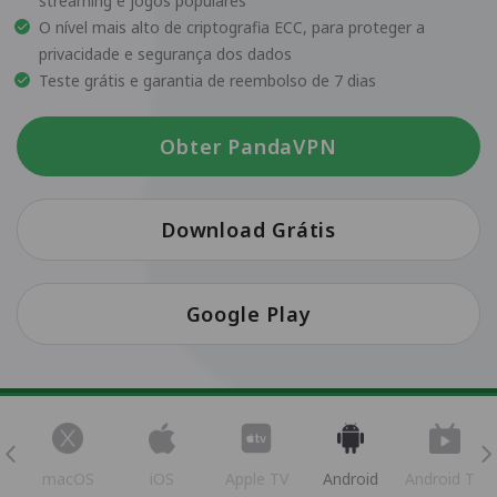
streaming e jogos populares
O nível mais alto de criptografia ECC, para proteger a
privacidade e segurança dos dados
Teste grátis e garantia de reembolso de 7 dias
Obter PandaVPN
Download Grátis
Google Play
s
macOS
iOS
Apple TV
Android
Android TV