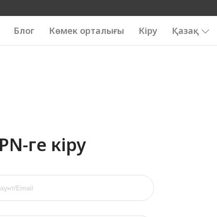
Блог
Көмек орталығы
Кіру
Қазақ
N-ге кіру