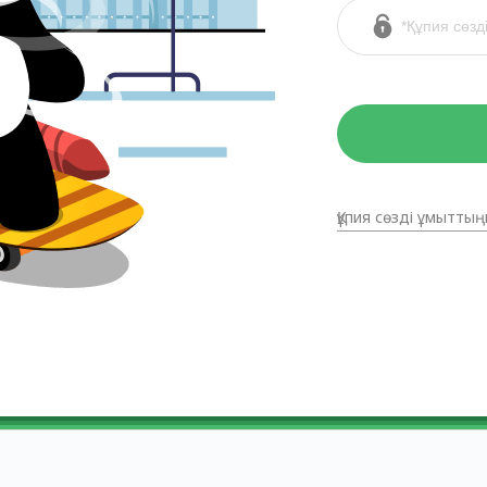
Құпия сөзді ұмыттың