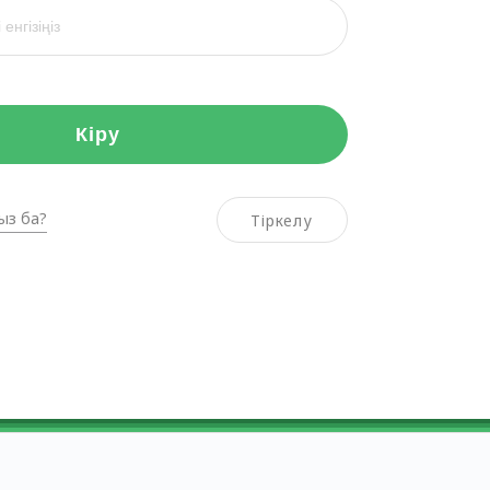
Кіру
ыз ба?
Тіркелу