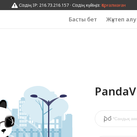
Сіздің IP: 216.73.216.157 · Сіздің күйіңіз:
Қорғалмаған
Басты бет
Жүктеп алу
PandaVP