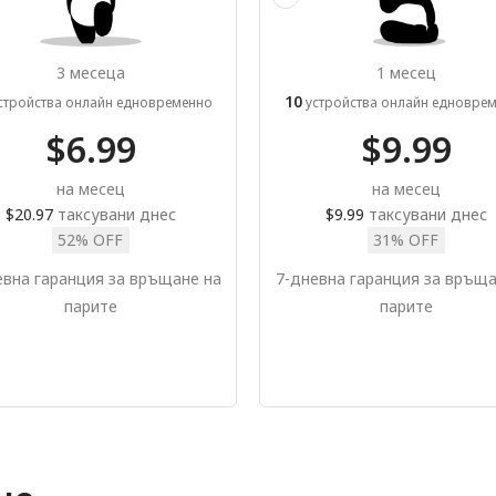
3 месеца
1 месец
10
стройства онлайн едновременно
устройства онлайн едновре
$6.99
$9.99
на месец
на месец
$20.97
таксувани днес
$9.99
таксувани днес
52% OFF
31% OFF
евна гаранция за връщане на
7-дневна гаранция за връща
парите
парите