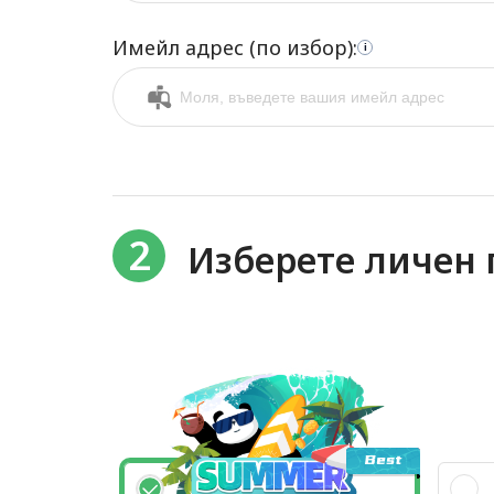
Имейл адрес (по избор):
i
2
Изберете личен 