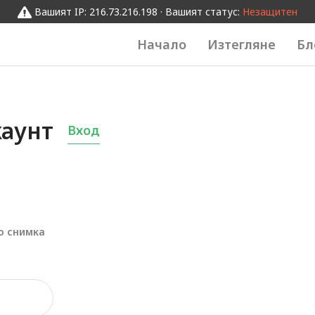
Вашият IP: 216.73.216.198 · Вашият статус:
Незащитен
Начало
Изтегляне
Бл
каунт
Вход
о снимка