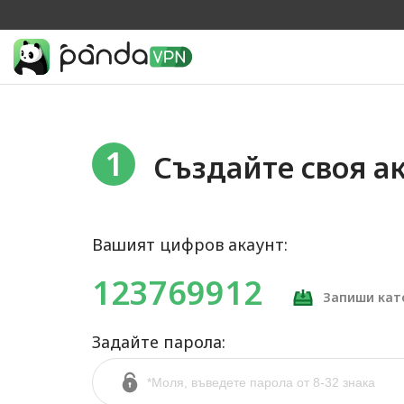
1
Създайте своя а
Вашият цифров акаунт:
123769912
Запиши кат
Задайте парола: