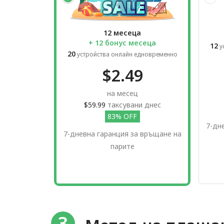
12 месеца
+ 12 бонус месеца
12
у
20
устройства онлайн едновременно
$2.49
на месец
$59.99
таксувани днес
83% OFF
7-дн
7-дневна гаранция за връщане на
парите
3