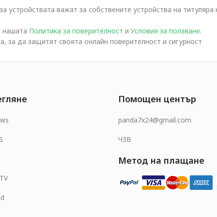
а устройствата важат за собствените устройства на титуляра н
с нашата
Политика за поверителност
и
Условия за ползване
.
а, за да защитят своята онлайн поверителност и сигурност
егляне
Помощен център
ows
panda7x24@gmail.com
S
ЧЗВ
Метод на плащане
 TV
id