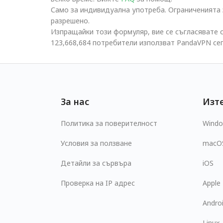
Само за индивидуална употреба. Ограниченията з
разрешено.
Изпращайки този формуляр, вие се съгласявате 
123,668,684 потребители използват PandaVPN сег
За нас
Изт
Политика за поверителност
Wind
Условия за ползване
macO
Детайли за сървъра
iOS
Проверка на IP адрес
Apple
Andro
Linux