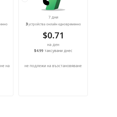
7 дни
3
менно
устройства онлайн едновременно
$0.71
на ден
$4.99
таксувани днес
не на
не подлежи на възстановяване