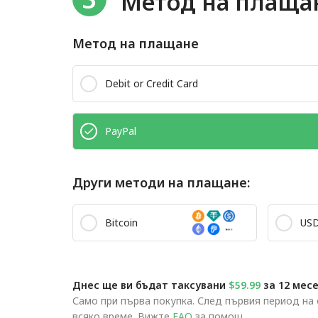
Метод на плаща
Метод на плащане
Debit or Credit Card
PayPal
Други методи на плащане:
Bitcoin
US
Днес ще ви бъдат таксувани
$59.99
за 12 месе
Само при първа покупка. След първия период на
всяко време. Вижте
FAQ
за помощ.